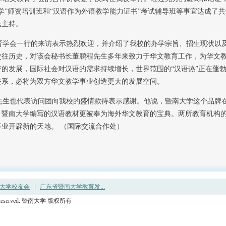
学”师资培训班和“汉语作为外语教学能力证书”考试辅导班等事宜达成了
民主持。
学会一行的来访表示热烈欢迎，并介绍了我校的办学宗旨、招生现状以
交往历史，对该会秘书长董鹏程先生多年来致力于华文教育工作，为华文
的发展，国际社会对汉语的需求持续增长，世界范围的“汉语热”正在蓬
关系，必将为双方华文教学事业创造更大的发展空间。
生也代表访问团向我校的盛情款待表示感谢。他说，暨南大学这个品牌
，暨南大学编写的汉语教材更被奉为海外华文教育的宝典。两所教育机构
业开辟新的天地。 （国际交流合作处）
大学校友会
广东省暨南大学教育发...
ights Reserved. 暨南大学 版权所有