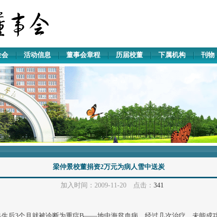
金会
活动信息
董事会章程
历届校董
下属机构
刊物
梁仲景校董捐资2万元为病人雪中送炭
加入时间：2009-11-20 点击：
341
出生后3个月就被诊断为重症B——地中海贫血病，经过几次治疗，未能成