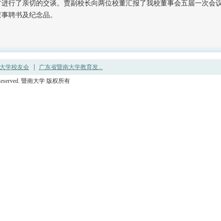
方进行了亲切的交谈。贾副校长向两位校董汇报了我校董事会五届一次会
董事聘书及纪念品。
大学校友会
广东省暨南大学教育发...
ights Reserved. 暨南大学 版权所有