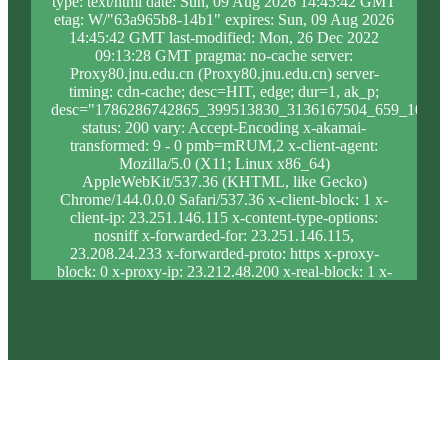
type: text/html date: Sun, 09 Aug 2026 14:45:42 GMT
etag: W/"63a965b8-14b1" expires: Sun, 09 Aug 2026
14:45:42 GMT last-modified: Mon, 26 Dec 2022
09:13:28 GMT pragma: no-cache server:
Proxy80.jnu.edu.cn (Proxy80.jnu.edu.cn) server-
timing: cdn-cache; desc=HIT, edge; dur=1, ak_p;
desc="1786286742865_399513830_3136167504_659_1026_
status: 200 vary: Accept-Encoding x-akamai-
transformed: 9 - 0 pmb=mRUM,2 x-client-agent:
Mozilla/5.0 (X11; Linux x86_64)
AppleWebKit/537.36 (KHTML, like Gecko)
Chrome/144.0.0.0 Safari/537.36 x-client-block: 1 x-
client-ip: 23.251.146.115 x-content-type-options:
nosniff x-forwarded-for: 23.251.146.115,
23.208.24.233 x-forwarded-proto: https x-proxy-
block: 0 x-proxy-ip: 23.212.48.200 x-real-block: 1 x-
real-ip: 23.251.146.115 x-ssl-proto: TLSv1.3