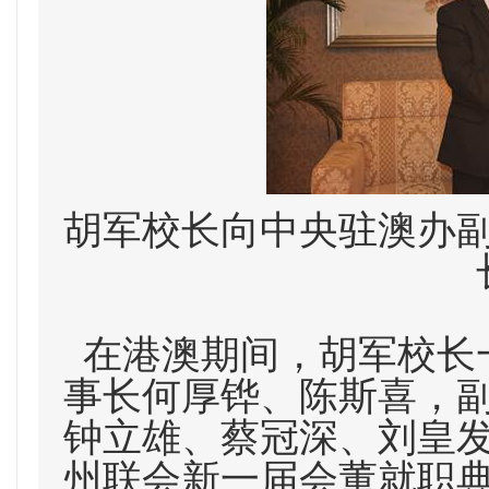
胡军校长向中央驻澳办
在港澳期间，胡军校长
事长何厚铧、陈斯喜，
钟立雄、蔡冠深、刘皇
州联会新一届会董就职