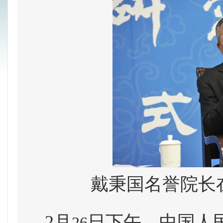
戴秉国名誉院长
2
月
日
下午，中国人
26