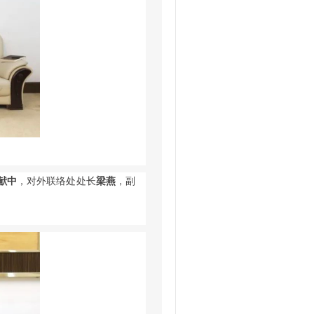
献中
，对外联络处处长
梁燕
，副