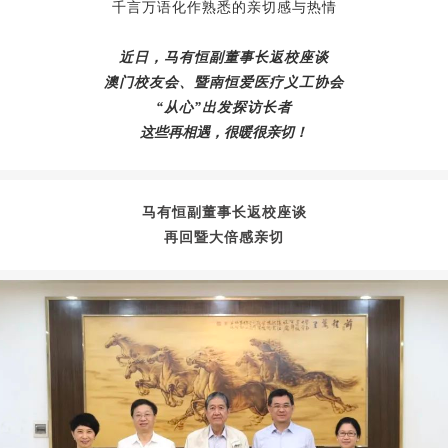
千言万语化作熟悉的亲切感与热情
近日，马有恒副董事长返校座谈
澳门校友会、暨南恒爱医疗义工协会
“从心”出发探访长者
这些再相遇，很暖很亲切！
马有恒副董事长返校座谈
再回暨大倍感亲切