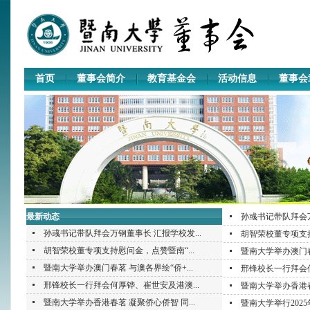
首页
董事会简介
教育基金会
活动信息
董事会
最新动态
孙彧书记带队拜会
孙彧书记带队拜会万钢董事长 汇报学校发...
胡智荣校董专项支
胡智荣校董专项支持慰问金，点赞暨南“...
暨南大学举办澳门春
暨南大学举办澳门春茗 与澳各界绘“侨+...
邢锋校长一行拜会
邢锋校长一行拜会何厚铧、崔世安及港澳...
暨南大学举办香港
暨南大学举办香港春茗 凝聚侨心侨智 同...
暨南大学举行202