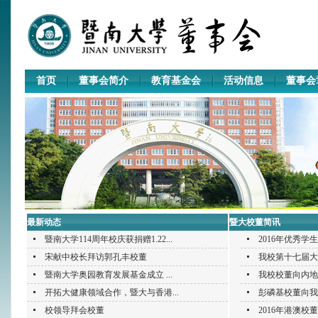
首页
董事会简介
教育基金会
活动信息
董事会
最新动态
暨大校董简讯
暨南大学114周年校庆获捐赠1.22...
2016年优秀学
宋献中校长拜访郭孔丰校董
我校第十七届大
暨南大学奥园教育发展基金成立 ...
我校校董向内地
开拓大健康领域合作，暨大与香港...
彭磷基校董向我
校领导拜会校董
2016年港澳校